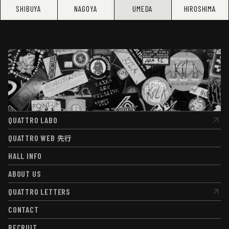
SHIBUYA
NAGOYA
UMEDA
HIROSHIMA
QUATTRO LABO
QUATTRO LABO
QUATTRO WEB
先行
QUATTRO WEB
先行
HALL INFO
HALL INFO
ABOUT US
ABOUT US
QUATTRO LETTERS
QUATTRO LETTERS
CONTACT
CONTACT
RECRUIT