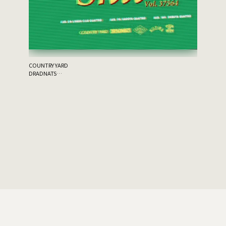
the 原爆
ゲスト：THA
COUNTRY YARD
DRADNATS
HONEST
KUZIRA