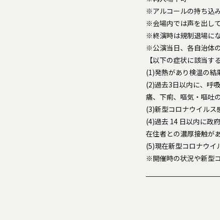
※アルコールの持ち込
※会場内では声を出し
※終演時は規制退場に
※公演当日、各自治体
【以下の症状に該当す
(1)発熱があり検温の結
(2)過去3日以内に、
痛、下痢、嘔気・嘔吐
(3)新型コロナウイル
(4)過去 14 日以
在住者との濃厚接触が
(5)現在新型コロナウ
※開催時の状況や新型