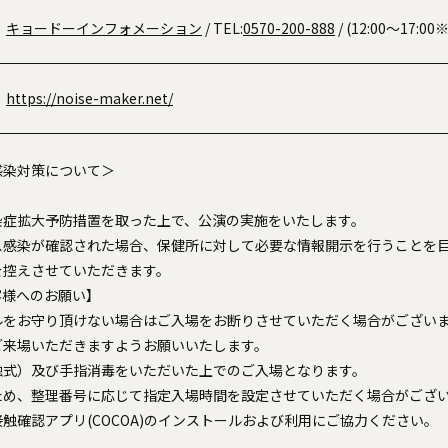
キョードーインフォメーション
/ TEL:
0570-200-888
/ (12:00〜17:
https://noise-maker.net/
感染対策について＞
染症拡大予防措置を取った上で、公演の実施をいたします。
ス感染が確認された場合、保健所に対して必要な情報開示を行うことを
を控えさせていただきます。
客様へのお願い】
ルをお守り頂けない場合はご入場をお断りさせていただく場合がござい
ご来場いただきますようお願いいたします。
触式）及び手指消毒をいただいた上でのご入場となります。
ため、整理番号に応じて指定入場時間を設定させていただく場合がござ
触確認アプリ(COCOA)のインストールおよび利用にご協力ください。