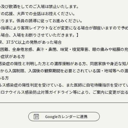
み及び飲酒をしてのご入場は禁止いたします。
ての応援、大声での会話はお控えください。
なります。係員の誘導に従ってお進みください。
の指導により客席レイアウトなどが変更になる場合が御座いますので予
る場合、入場をお断りさせていただきます。】
果、37.5℃以上の発熱があった場合
呼吸困難、全身倦怠感、鼻汁・鼻閉、味覚・嗅覚障害、眼の痛みや結膜の
の症状がある方
ス感染症の陽性と判明した方との濃厚接触がある方、同居家族や身近な知
内に政府から入国制限、入国後の観察期間を必要とされている国・地域等への
ある方
イルス感染症の陽性判定を受けている、また医師に自宅待機指示を受けて
コロナウイルス感染防止対策ガイドライン等により、ご案内に変更が出
Googleカレンダーに連携