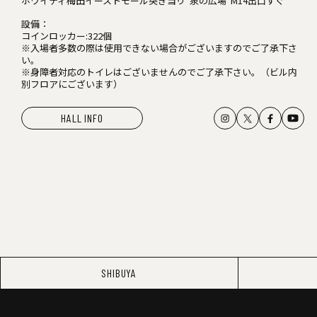
ホワイティ梅田イーストモール突き当り"泉の広場"M14出口すぐ
設備：
コインロッカー:322個
※入場者多数の際は使用できない場合がございますのでご了承下さ
い。
※身障者対応のトイレはございませんのでご了承下さい。（ビル内
別フロアにございます）
HALL INFO
SHIBUYA