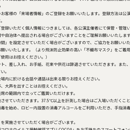
い
のお客様の「来場者情報」のご登録をお願いいたします。登録方法は公
す。
ご登録いただく個人情報につきましては、各公演主催者にて保管・管理
関や自治体へ提出される場合がございますことをご理解お願いいたしま
時間」を設定させていただく場合がございますので、ご協力をお願いい
お願いいたします。（より飛沫防止効果の高い「不織布マスク」をご着
ご使用はお控えください。）
ント、差し入れ、お手紙、花束や供花は辞退させていただきます。また
さい。
会場内に於ける会話や通話は出来る限りお控えください。
等、大声を出すことはお控えください。
座席の範囲内で立ってご鑑賞いただけます。
させていただきます。37.5℃以上を計測した場合はご入場いただくこ
消毒を始め、ロビー内設置の消毒アルコールをご利用いただき、手指消
」を実施させていただく場合がございます。
コロナウイルス接触確認アプリ COCOA」をお手持ちのスマートフォ