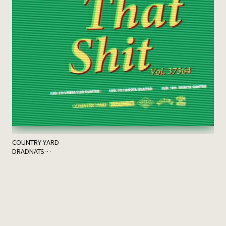
th
ゲス
COUNTRY YARD
DRADNATS
HONEST
KUZIRA