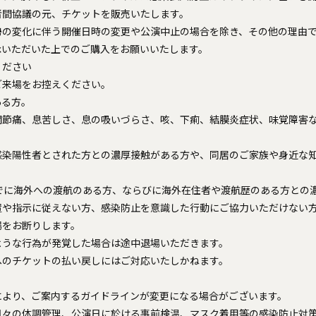
者間協議の元、チケットを販売いたします。
勢の変化に伴う開催日時の変更や公演中止の場合を除き、その他の理由
承いただいた上でのご購入をお願いいたします。
ください
ご来場をお控えください。
ある方。
関節痛、息苦しさ、息の吸いづらさ、咳、下痢、結膜炎症状、味覚障害
感染陽性者とされた方との濃厚接触がある方や、同居のご家族や身近な
までに海外への渡航のある方、ならびに海外在住者や渡航歴のある方との
置や指示に従えない方、感染防止を意識した行動にご協力いただけない
場をお断りします。
ような行為が発覚した場合は途中退場いただきます。
へのチケットの払い戻しにはご対応いたしかねます。
により、ご案内するガイドラインが変更になる場合がございます。
日々の体調管理、公演日に於ける事前検温、マスク着用等の感染防止対