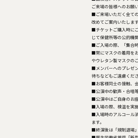
ご来場の皆様へのお願
■ご来場いただく全て
改めてご案内いたしま
■チケットご購入時に
じて保健所等の公的機
■ご入場の際、「集合
■常にマスクの着用を
やウレタン製マスクの
■メンバーへのプレゼ
待ちなどもご遠慮くだ
■お客様同士の接触、
■公演中の歓声・合唱
■公演中はご自身のお
■入場の際、検温を実施
■入場時のアルコール
ます。
■終演後は「規制退場
■厚生労働省推奨「新型