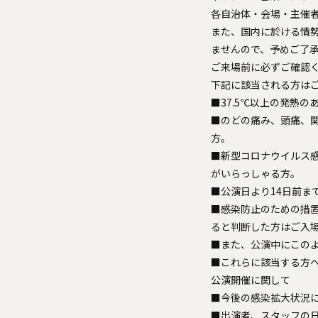
各自治体・会場・主催
また、国内に於ける情
ませんので、予めご了
ご来場前に必ずご確認
下記に該当される方は
■37.5℃以上の発熱の
■のどの痛み、頭痛、
方。
■新型コロナウイルス
がいらっしゃる方。
■公演日より14日前
■感染防止のための措
ると判断した方はご入
■また、公演中にこの
■これらに該当する方
公演開催に関して
■今後の感染拡大状況
■出演者、スタッフの