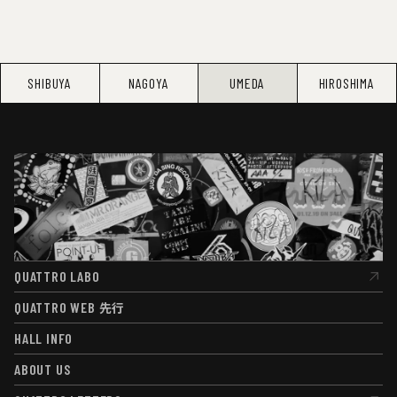
SHIBUYA
NAGOYA
UMEDA
HIROSHIMA
QUATTRO LABO
QUATTRO LABO
QUATTRO WEB
先行
QUATTRO WEB
先行
HALL INFO
HALL INFO
ABOUT US
ABOUT US