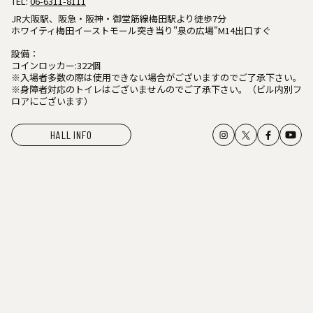
TEL:
06-6311-8111
JR大阪駅、阪急・阪神・御堂筋線梅田駅より徒歩7分
ホワイティ梅田イーストモール突き当り"泉の広場"M14出口すぐ
設備：
コインロッカー:322個
※入場者多数の際は使用できない場合がございますのでご了承下さい。
※身障者対応のトイレはございませんのでご了承下さい。（ビル内別フ
ロアにございます）
HALL INFO