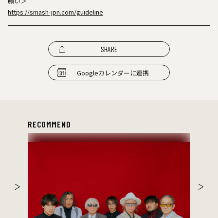
願い＞
https://smash-jpn.com/guideline
SHARE
Googleカレンダーに連携
RECOMMEND