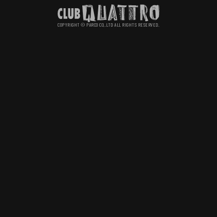
COPYRIGHT © PARCO CO,.LTD ALL RIGHTS RESERVED.