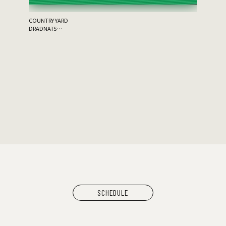
ム
SCHEDULE