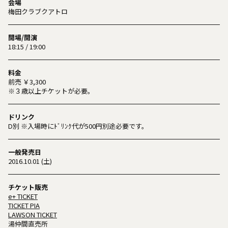
会場
梅田クラブクアトロ
開場/開演
18:15 / 19:00
料金
前売 ￥3,300
※３歳以上チケットが必要。
ドリンク
D別 ※入場時にﾄﾞﾘﾝｸ代が500円別途必要です。
一般発売日
2016.10.01 (土)
チケット販売
e+ TICKET
TICKET PIA
LAWSON TICKET
湯仲間直売所