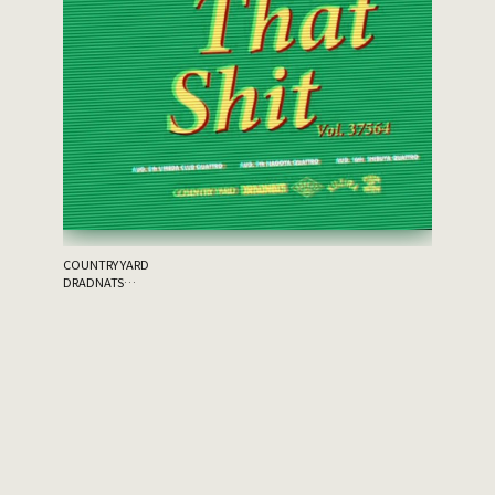
the 原爆
ゲスト：THA
COUNTRY YARD
DRADNATS
HONEST
KUZIRA