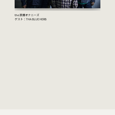
the 原爆オナニーズ
ゲスト：THA BLUE HERB
ムーンライ