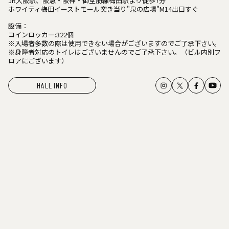
JR大阪駅、阪急・阪神・御堂筋線梅田駅より徒歩7分
ホワイティ梅田イーストモール突き当り"泉の広場"M14出口すぐ
設備：
コインロッカー:322個
※入場者多数の際は使用できない場合がございますのでご了承下さい。
※身障者対応のトイレはございませんのでご了承下さい。（ビル内別フ
ロアにございます）
HALL INFO