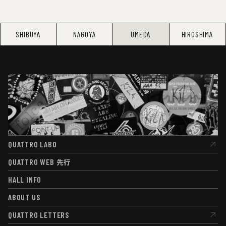
SHIBUYA
NAGOYA
UMEDA
HIROSHIMA
QUATTRO LABO
QUATTRO LABO
QUATTRO WEB
先行
QUATTRO WEB
先行
HALL INFO
HALL INFO
ABOUT US
ABOUT US
QUATTRO LETTERS
QUATTRO LETTERS