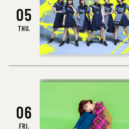
05
THU.
06
FRI.