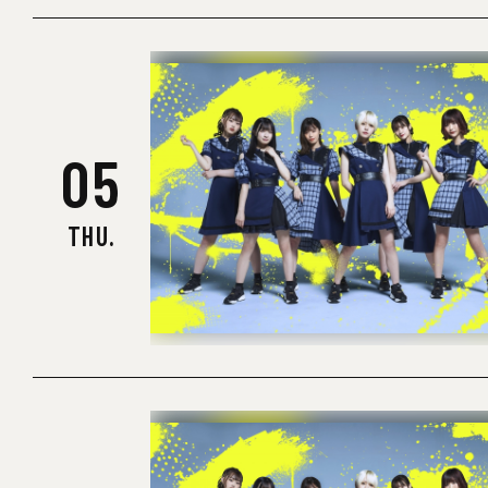
05
THU.