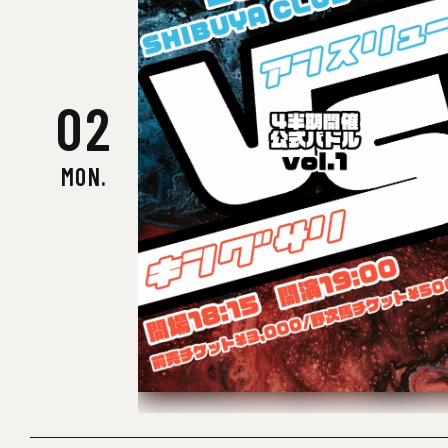
Oa
02
MON.