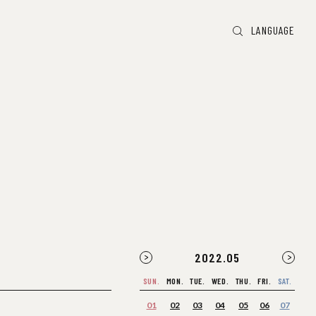
LANGUAGE
2022
.
05
SUN.
MON.
TUE.
WED.
THU.
FRI.
SAT.
01
02
03
04
05
06
07