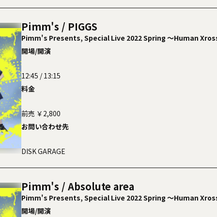
Pimm's / PIGGS
Pimm's Presents, Special Live 2022 Spring ～Human Xro
開場/開演
12:45 / 13:15
料金
前売 ￥2,800
お問い合わせ先
DISK GARAGE
Pimm's / Absolute area
Pimm's Presents, Special Live 2022 Spring ～Human Xro
開場/開演