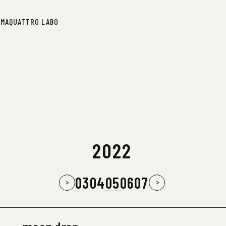
IMA
QUATTRO LABO
IMA
QUATTRO LABO
2022
03
04
05
06
07