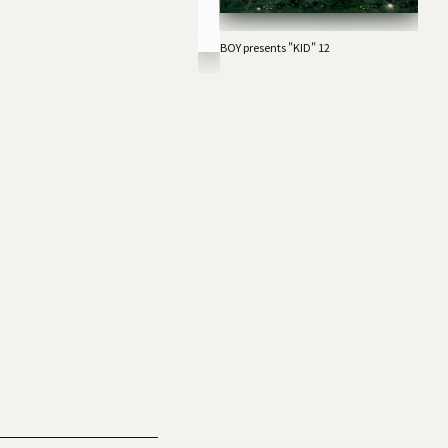
DRAD
HONE
KUZI
BOY presents "KID" 12
EST：フラワーカンパニーズ