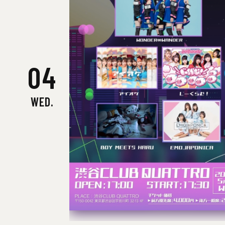
04
WED.