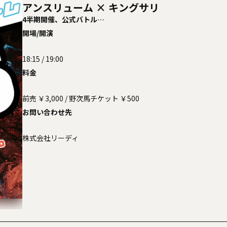
アンスリューム × キングサリ
4半期開催、公式バトル
「アンスリューム VSキングサリvol.1」
開場/開演
iko FES 2026 winter
家主
GU
THE SNUTS
18:15 / 19:00
料金
前売 ￥3,000 / 野次馬チケット ￥500
お問い合わせ先
株式会社リーディ