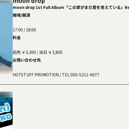
moon drop
moon drop 1st Full Album「この掌がまだ君を覚えている」Rele
「あの街ラブストーリー」
開場/開演
17:00 / 18:00
料金
前売 ￥3,300 / 当日 ￥3,800
お問い合わせ先
HOTSTUFF PROMOTION
/ TEL:050-5211-6077