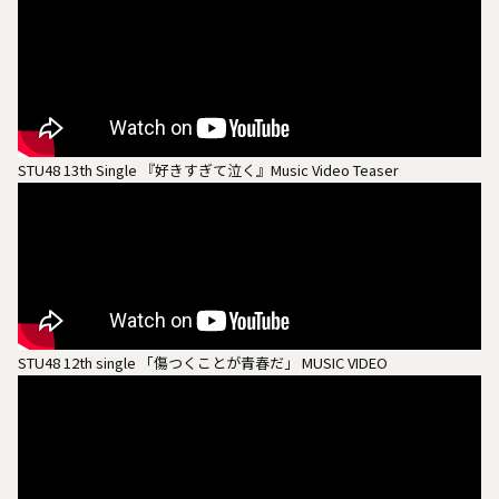
STU48 13th Single 『好きすぎて泣く』Music Video Teaser
STU48 12th single 「傷つくことが青春だ」 MUSIC VIDEO