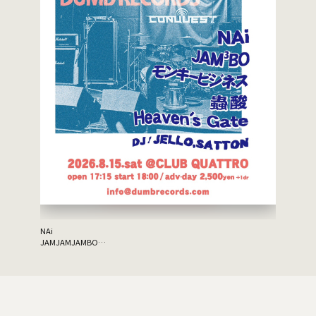
ソナーポケ
NAi
JAMJAMJAMBO
モンキービジネス
蟲酸
Heaven's Gate
DJ:JELLO/SATTON