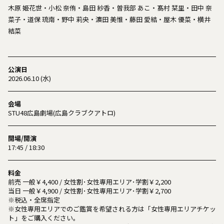
木原 姫花世・小松 奈侑・島田 紗香・曽我部 あこ・髙村 栞里・田中 奈
菜子・道保 琉南・野中 莉央・濵田 美惟・藤田 愛結・屋木 優菜・横井
結菜
公演日
2026.06.10 (水)
会場
STU48広島劇場(広島クラブクアトロ)
開場/開演
17:45 / 18:30
料金
前売 一般￥4,400 / 女性割･女性専用エリア･学割￥2,200
当日 一般￥4,900 / 女性割･女性専用エリア･学割￥2,700
※税込・全席指定
※女性専用エリアでのご鑑賞を希望される方は「女性専用エリアチケッ
ト」をご購入ください。