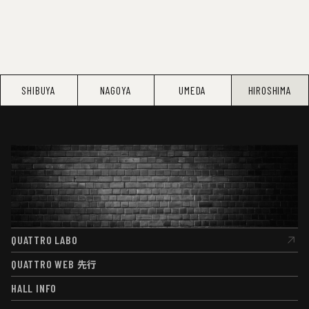
SHIBUYA
NAGOYA
UMEDA
HIROSHIMA
QUATTRO LABO
QUATTRO LABO
QUATTRO WEB
先行
QUATTRO WEB
先行
HALL INFO
HALL INFO