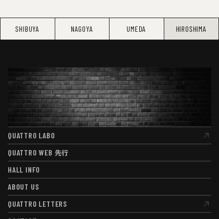
SHIBUYA
NAGOYA
UMEDA
HIROSHIMA
QUATTRO LABO
QUATTRO LABO
QUATTRO WEB
先行
QUATTRO WEB
先行
HALL INFO
HALL INFO
ABOUT US
ABOUT US
QUATTRO LETTERS
QUATTRO LETTERS