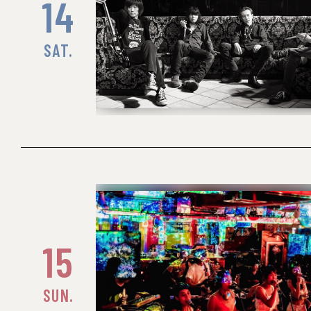
14
SAT.
15
SUN.