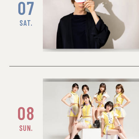
07
SAT.
08
SUN.