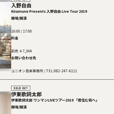
入野自由
Kiramune Presents 入野自由 Live Tour 2019
開場/開演
16:00 / 17:00
料金
前売 ￥7,344
お問い合わせ先
ユニオン音楽事務所
/ TEL:082-247-6111
SOLD OUT
LOVEBITES
田島貴男
伊東歌詞太郎
伊東歌詞太郎 ワンマンLIVEツアー2019 「君住む街へ」
開場/開演