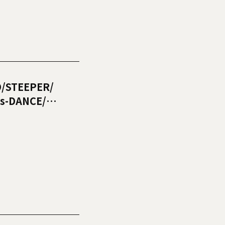
O/STEEPER/
s-DANCE/ク