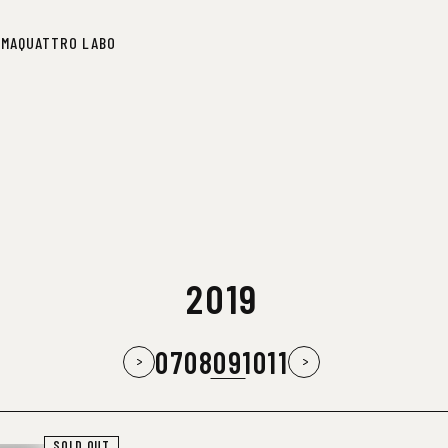
IMA
QUATTRO LABO
IMA
QUATTRO LABO
2019
07
08
09
10
11
SOLD OUT