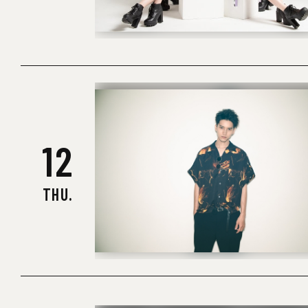
12
THU.