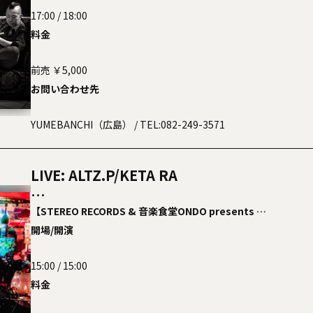
17:00 / 18:00
料金
前売 ￥5,000
お問い合わせ先
YUMEBANCHI（広島）
/ TEL:082-249-3571
LIVE: ALTZ.P/KETA RA
DJ: OKITO (盤処呑処FRESH,IZMICAL)
【STEREO RECORDS & 音楽食堂ONDO presents
ALTZ.P Release Party】
開場/開演
chann yuu (Tachimachi)
macchann (Bananas!!)
15:00 / 15:00
SATOSHI (音楽食堂ONDO / IZMICAL)
料金
Lighting: Can Dream®