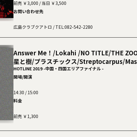
前売 ￥3,000 / 当日 ￥3,500
お問い合わせ先
FOOD: 自然農園すま(無農薬野菜)
USHIO CHOCOLATL (チョコレート)
広島クラブクアトロ
/ TEL:082-542-2280
HARO WORKSHOP (Tshirts workshop)
盤処呑処FRESH (フード)
音楽食堂ONDO (フード)
Answer Me！/Lokahi /NO TITLE/THE ZO
星と樹/プラスチックス/Streptocarpus/Mas
リエイテル
HOTLINE 2019 -中国・四国エリアファイナル -
開場/開演
14:30 / 15:00
料金
前売 ￥1,300