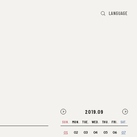
LANGUAGE
2019
.
09
SUN.
MON.
TUE.
WED.
THU.
FRI.
SAT.
01
02
03
04
05
06
07