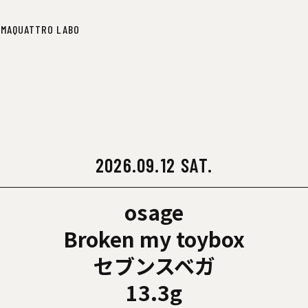
IMA
QUATTRO LABO
IMA
QUATTRO LABO
2026.09.12 SAT.
osage
Broken my toybox
セブンスベガ
13.3g