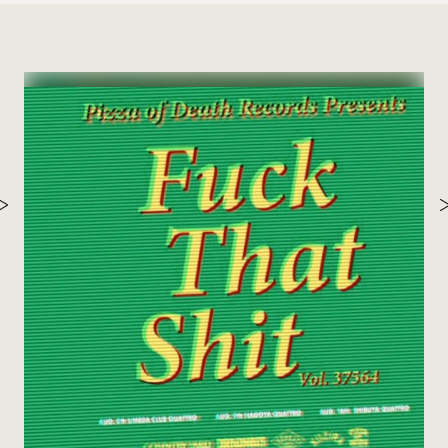
th
ゲス