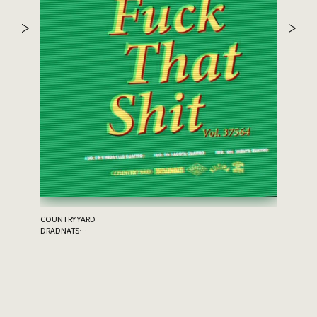
the 原爆
ゲスト：THA
COUNTRY YARD
DRADNATS
HONEST
KUZIRA