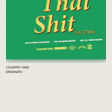
th
ゲス
COUNTRY YARD
DRADNATS
HONEST
KUZIRA