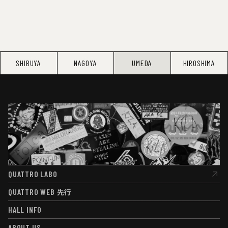
SHIBUYA
NAGOYA
UMEDA
HIROSHIMA
QUATTRO LABO
QUATTRO LABO
QUATTRO WEB
先行
QUATTRO WEB
先行
HALL INFO
HALL INFO
ABOUT US