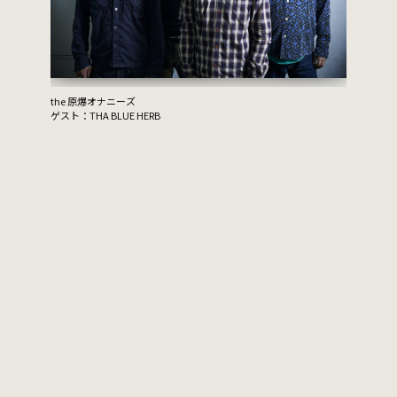
the 原爆オナニーズ
ゲスト：THA BLUE HERB
ムーンライ