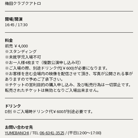
梅田クラブクアトロ
開場/開演
16:45 / 17:30
料金
前売 ￥4,000
※スタンディング
※未就学児入場不可
※お一人様4枚まで（複数公演申し込み可）
※ご入場の際、別途ドリンク代(￥600)が必要になります。
※お客様を含む会場内の映像を配信させて頂き、写真が公開される事が
ありますので予めご了承下さい。
※チケットの営利目的の購入申し込み、及び転売行為は一切禁止です。
転売されたチケットは無効となりご入場出来ません。
ドリンク
D別 ※ご入場時ドリンク代￥600が別途必要です。
お問い合わせ先
YUMEBANCHI
/ TEL:
06-6341-3525
/ (平日12:00～17:00)