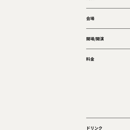
会場
開場/開演
料金
ドリンク