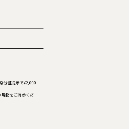
分証提示で¥2,000
の現物をご持参くだ
。