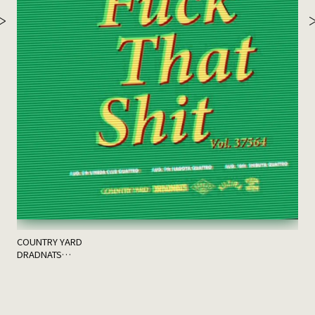
th
ゲス
COUNTRY YARD
DRADNATS
HONEST
KUZIRA