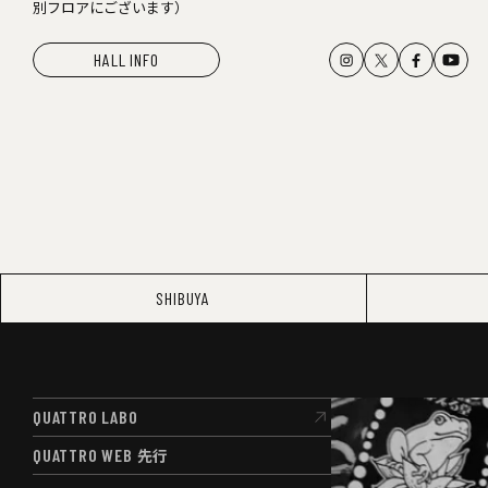
別フロアにございます）
HALL INFO
SHIBUYA
QUATTRO LABO
QUATTRO LABO
QUATTRO WEB
先行
QUATTRO WEB
先行