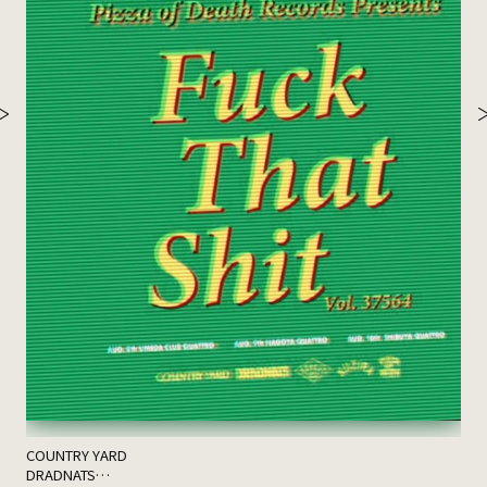
th
ゲス
COUNTRY YARD
DRADNATS