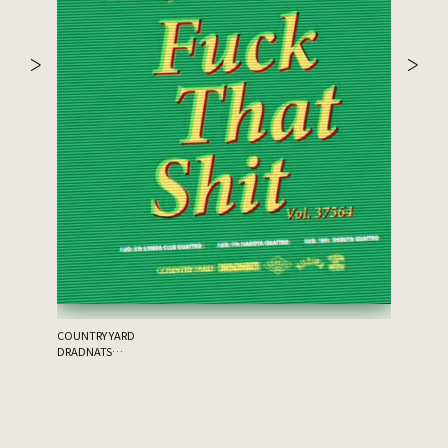
the 原爆
ゲスト：THA
COUNTRY YARD
DRADNATS
HONEST
KUZIRA