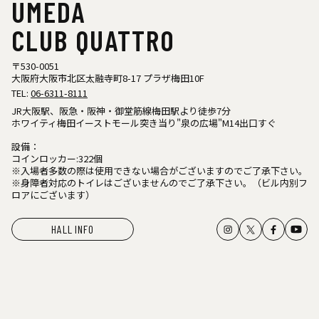
UMEDA
CLUB QUATTRO
〒530-0051
大阪府大阪市北区太融寺町8-17 プラザ梅田10F
TEL:
06-6311-8111
JR大阪駅、阪急・阪神・御堂筋線梅田駅より徒歩7分
ホワイティ梅田イーストモール突き当り"泉の広場"M14出口すぐ
設備：
コインロッカー:322個
※入場者多数の際は使用できない場合がございますのでご了承下さい。
※身障者対応のトイレはございませんのでご了承下さい。（ビル内別フ
ロアにございます）
HALL INFO