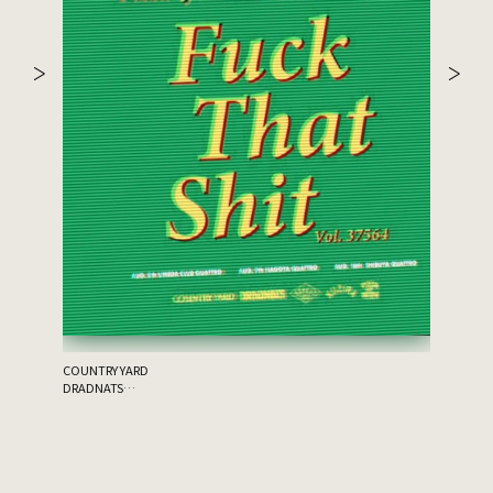
the 原爆
ゲスト：THA
COUNTRY YARD
DRADNATS
HONEST
KUZIRA