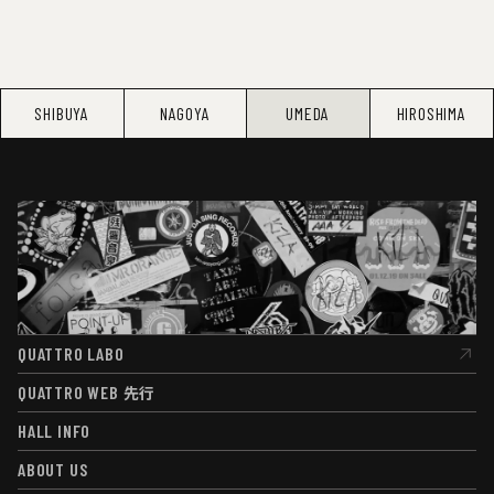
SHIBUYA
NAGOYA
UMEDA
HIROSHIMA
QUATTRO LABO
QUATTRO LABO
QUATTRO WEB
先行
QUATTRO WEB
先行
HALL INFO
HALL INFO
ABOUT US
ABOUT US