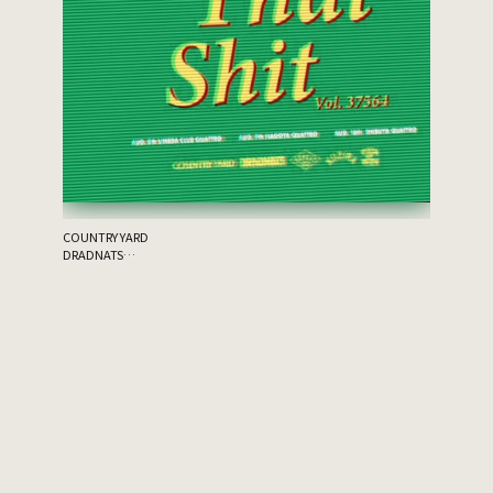
the 原爆
ゲスト：THA
COUNTRY YARD
DRADNATS
HONEST
KUZIRA