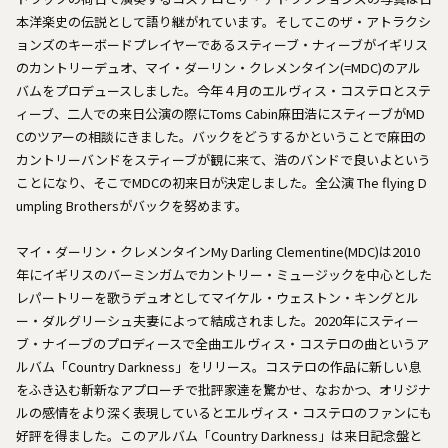
本洋楽史の伝説として語り継がれています。そしてこのザ・アトラクシ
ョンズのキーボードプレイヤーであるスティーブ・ナィーブがイギリス
のカントリーデュオ、マイ・ダーリン・クレメンタイン(=MDC)のアル
バムをプロデュースしました。今年４月のエルヴィス・コステロとステ
ィーブ、二人での来日公演の際にToms Cabin麻田浩にスティーブがMD
Cのツアーの相談にきました。バックをどうするかということで麻田の
カントリーバンドをスティーブが観に来て、浩のバンドで良いよという
ことになり、そこでMDCの初来日が決定しました。全公演 The flying D
umpling Brothersがバックを努めます。
マイ・ダーリン・クレメンタインMy Darling Clementine(MDC)は2010
年にイギリスのバーミンガムでカントリー・ミュージックを中心とした
レパートリーを歌うデュオとしてマイケル・ウェストン・キングとル
ー・ダルグリーシュ夫妻によって結成されました。2020年にスティー
ブ・ナイーブのプロディースで全曲エルヴィス・コステロの曲というア
ルバム「Country Darkness」をリリース。コステロの作品に新しい息
をふき込む斬新なアプローチで批評家達を驚かせ、なおかつ、オリジナ
ルの感情をより深く表現しているとエルヴィス・コステロのファンにも
好評を得ました。このアルバム「Country Darkness」は来日記念盤と