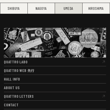
SHIBUYA
NAGOYA
UMEDA
HIROSHIMA
QUATTRO LABO
QUATTRO LABO
QUATTRO WEB
先行
QUATTRO WEB
先行
HALL INFO
HALL INFO
ABOUT US
ABOUT US
QUATTRO LETTERS
QUATTRO LETTERS
CONTACT
CONTACT