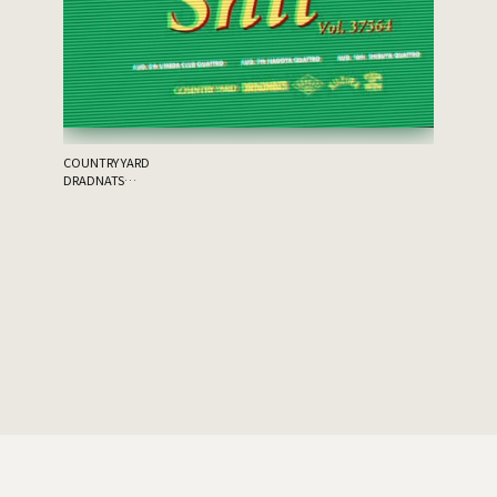
the 原爆
ゲスト：THA
COUNTRY YARD
DRADNATS
HONEST
KUZIRA