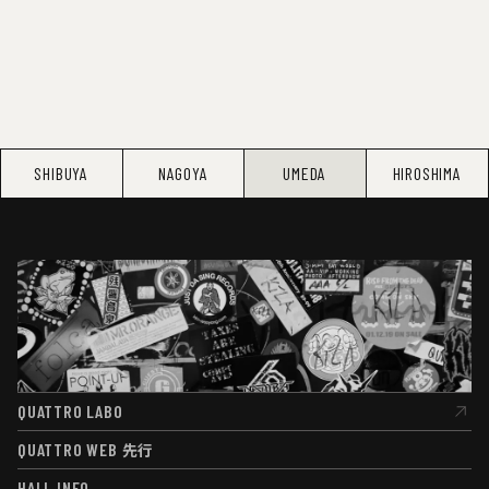
SHIBUYA
NAGOYA
UMEDA
HIROSHIMA
QUATTRO LABO
QUATTRO LABO
QUATTRO WEB
先行
QUATTRO WEB
先行
HALL INFO