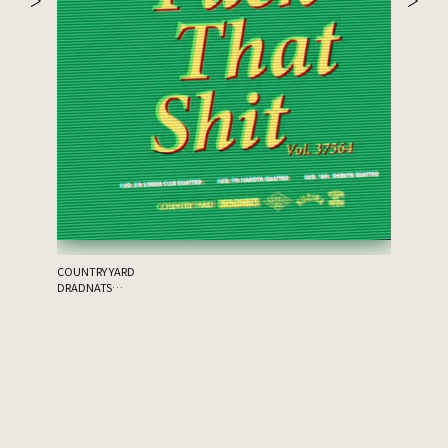
the 原爆
ゲスト：THA
COUNTRY YARD
DRADNATS
HONEST
KUZIRA