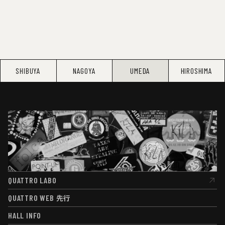
SHIBUYA
NAGOYA
UMEDA
HIROSHIMA
QUATTRO LABO
QUATTRO LABO
QUATTRO WEB
先行
QUATTRO WEB
先行
HALL INFO
HALL INFO