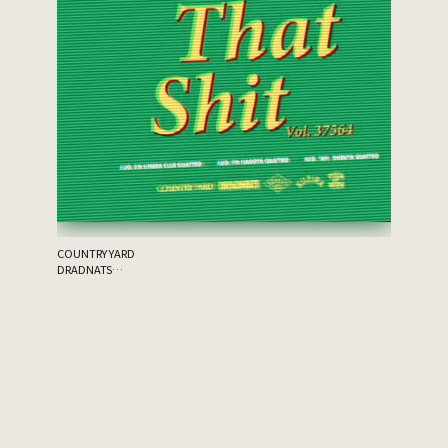
the 原爆
ゲスト：THA
COUNTRY YARD
DRADNATS
HONEST
KUZIRA