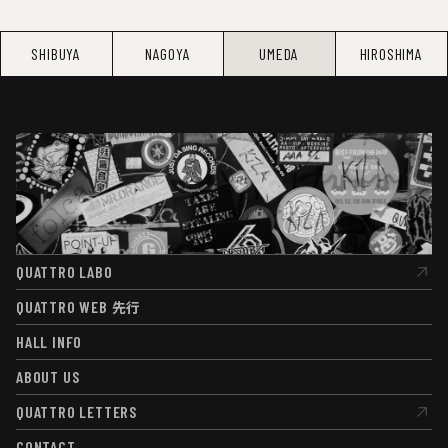
SHIBUYA
NAGOYA
UMEDA
HIROSHIMA
QUATTRO LABO
QUATTRO LABO
QUATTRO WEB
先行
QUATTRO WEB
先行
HALL INFO
HALL INFO
ABOUT US
ABOUT US
QUATTRO LETTERS
QUATTRO LETTERS
CONTACT