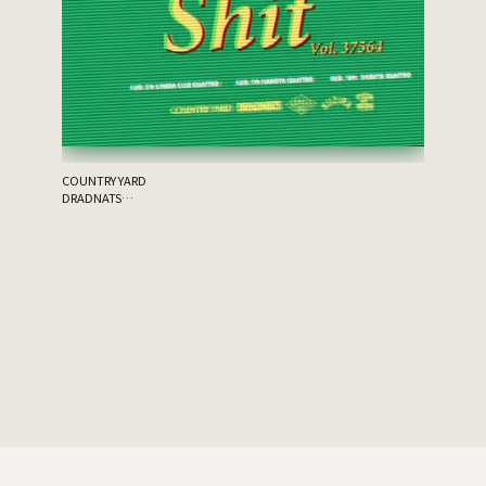
the 原爆
ゲスト：THA
COUNTRY YARD
DRADNATS
HONEST
KUZIRA