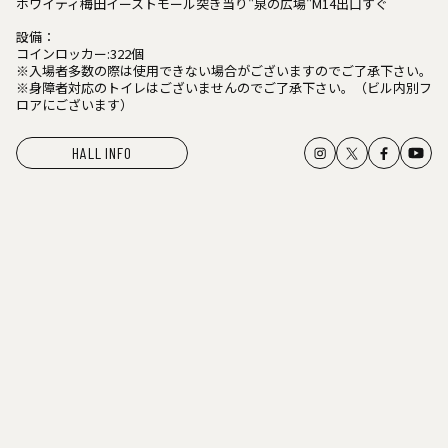
ホワイティ梅田イーストモール突き当り"泉の広場"M14出口すぐ
設備：
コインロッカー:322個
※入場者多数の際は使用できない場合がございますのでご了承下さい。
※身障者対応のトイレはございませんのでご了承下さい。（ビル内別フ
ロアにございます）
HALL INFO