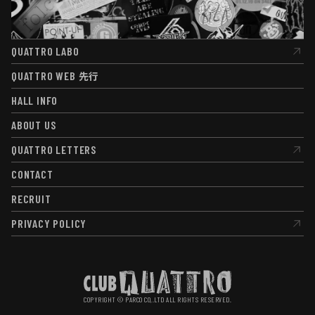
QUATTRO LABO
QUATTRO LABO
QUATTRO WEB
先行
QUATTRO WEB
先行
HALL INFO
HALL INFO
ABOUT US
ABOUT US
QUATTRO LETTERS
QUATTRO LETTERS
CONTACT
CONTACT
RECRUIT
RECRUIT
PRIVACY POLICY
PRIVACY POLICY
COPYRIGHT © PARCO CO,.LTD ALL RIGHTS RESERVED.