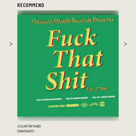
RECOMMEND
the 原爆
ゲスト：THA
COUNTRY YARD
DRADNATS
HONEST