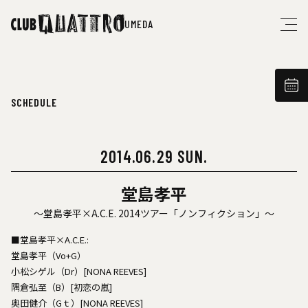
UMEDA
SCHEDULE
2014.06.29 SUN.
堂島孝平
～堂島孝平×A.C.E. 2014ツアー「ノンフィクション」～
■堂島孝平×A.C.E.:
堂島孝平（Vo+G）
小松シゲル（Dr）[NONA REEVES]
隅倉弘至（B）[初恋の嵐]
奥田健介（Gｔ）[NONA REEVES]