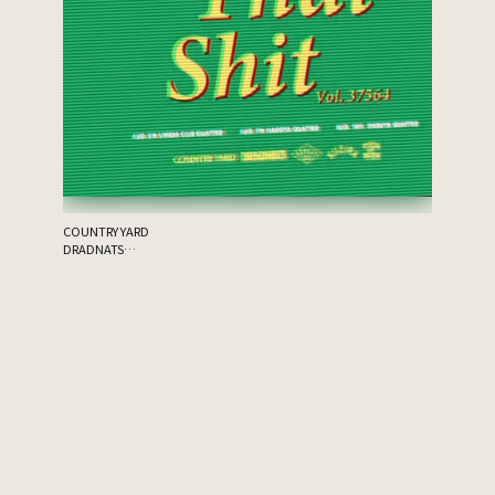
the 原爆
ゲスト：THA
COUNTRY YARD
DRADNATS
HONEST
KUZIRA