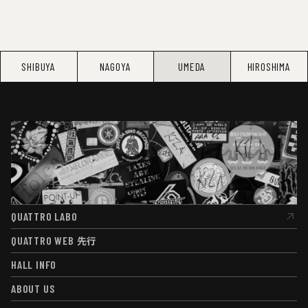
SHIBUYA
NAGOYA
UMEDA
HIROSHIMA
QUATTRO LABO
QUATTRO LABO
QUATTRO WEB
先行
QUATTRO WEB
先行
HALL INFO
HALL INFO
ABOUT US
ABOUT US