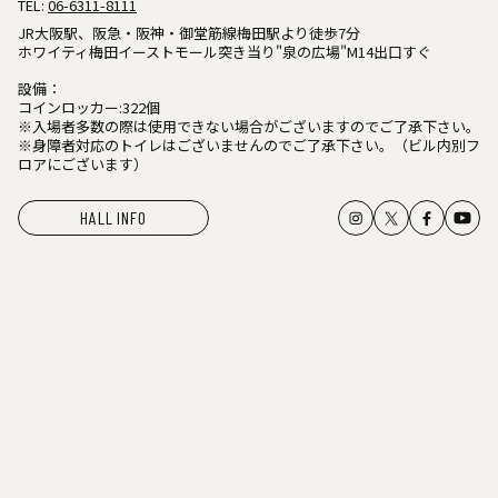
TEL:
06-6311-8111
JR大阪駅、阪急・阪神・御堂筋線梅田駅より徒歩7分
ホワイティ梅田イーストモール突き当り"泉の広場"M14出口すぐ
設備：
コインロッカー:322個
※入場者多数の際は使用できない場合がございますのでご了承下さい。
※身障者対応のトイレはございませんのでご了承下さい。（ビル内別フ
ロアにございます）
HALL INFO