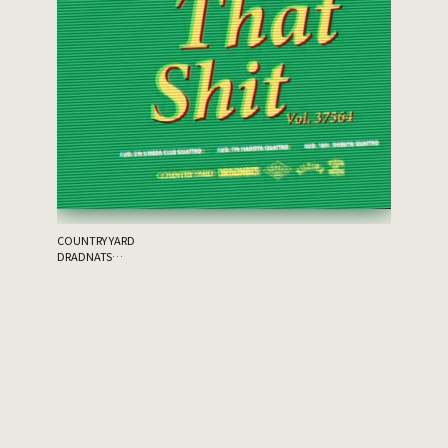
the 原爆
ゲスト：THA
COUNTRY YARD
DRADNATS
HONEST
KUZIRA