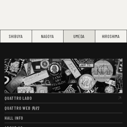
SHIBUYA
NAGOYA
UMEDA
HIROSHIMA
QUATTRO LABO
QUATTRO LABO
QUATTRO WEB
先行
QUATTRO WEB
先行
HALL INFO
HALL INFO