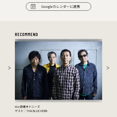
Googleカレンダーに連携
RECOMMEND
amo
〈ア