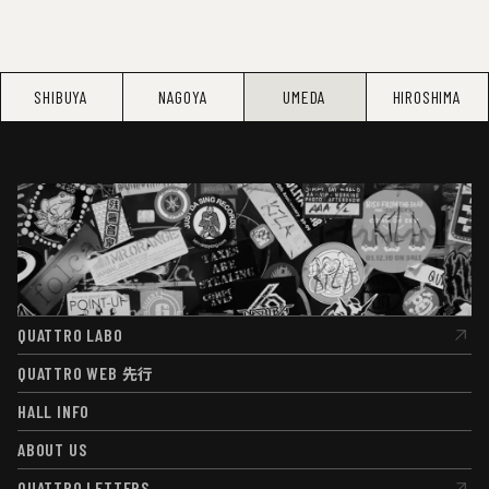
SHIBUYA
NAGOYA
UMEDA
HIROSHIMA
QUATTRO LABO
QUATTRO LABO
QUATTRO WEB
先行
QUATTRO WEB
先行
HALL INFO
HALL INFO
ABOUT US
ABOUT US
QUATTRO LETTERS