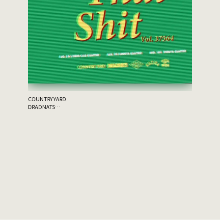
the 原爆
ゲスト：THA
COUNTRY YARD
DRADNATS
HONEST
KUZIRA