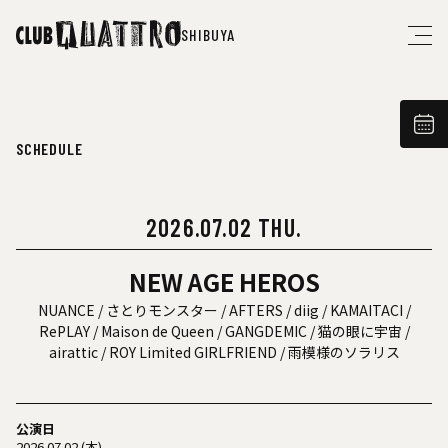
SHIBUYA
SCHEDULE
2026.07.02 THU.
NEW AGE HEROS
NUANCE / さとりモンスター / AFTERS / diig / KAMAITACI /
RePLAY / Maison de Queen / GANGDEMIC / 猫の眼に宇宙 /
airattic / ROY Limited GIRLFRIEND / 雨模様のソラリス
公演日
2026.07.02 (木)