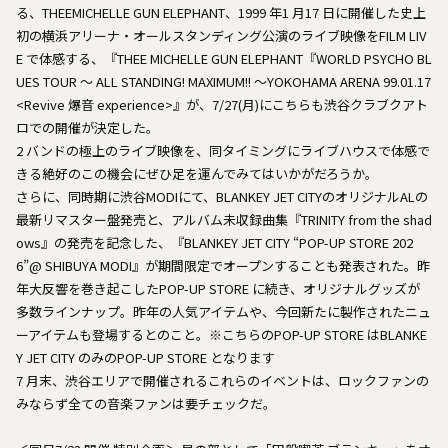
る、THEEMICHELLE GUN ELEPHANT、1999 年1 月17 日に開催した史上
初の横浜アリーナ・オールスタンディング公演のライブ映像をFILM LIV
E で体感する、『THEE MICHELLE GUN ELEPHANT『WORLD PSYCHO BL
UES TOUR ～ ALL STANDING! MAXIMUM!! ～YOKOHAMA ARENA 99.01.17
<Revive 爆音 experience>』が、7/27(月)にこちらも渋谷クラブクアト
ロでの開催が決定した。
2 バンドの極上のライブ映像を、同タイミングにライブハウスで体感で
きる絶好のこの機会にぜひ足を運んでみてはいかがだろうか。
さらに、同時期に渋谷MODIにて、BLANKEY JET CITYのオリジナルALの
最新リマスター盤発売と、アルバム未収録曲集『TRINITY from the shad
ows』の発売を記念した、『BLANKEY JET CITY “POP-UP STORE 202
6”@ SHIBUYA MODI』が期間限定でオープンすることも発表された。昨
年大反響を巻き起こしたPOP-UP STORE に続き、オリジナルグッズが
多数ラインナップ。昨年の人気アイテムや、今回新たに製作されたニュ
ーアイテムも登場するとのこと。※こちらのPOP-UP STORE はBLANKE
Y JET CITY のみのPOP-UP STORE となります
7 月末、渋谷エリアで開催されるこれらのイベントは、ロックファンの
みならず全ての音楽ファンは要チェックだ。