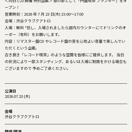
＜同日7/23 開催 特別企画＞ 昼の部として「円盤喫茶 ブランキー」をオ
ープン！
営業時刻：2026 年 7 月 23 日(木) 15:00～17:00
会場：渋谷クラブクアトロ
入場：無料 *但し、入場されましたら店内カウンターにてドリンクのオ
ーダー（有料）をお願いします。
内容：リマスター盤CD やレコード盤の音を心地よい音量で楽しんでい
ただくという企画。
古き良き「レコード喫茶」のような空間を皆様にご提供します。 当日
の状況により一部スタンディング、あるいは入場に制限をかける場合も
ございますので 予めご了承ください。
公演日
2026.07.23 (木)
会場
渋谷クラブクアトロ
開場/開演