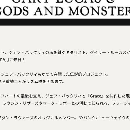
ト、ジェフ・バックリィの魂を継ぐギタリスト、ゲイリー・ルーカスが最
率いて5月に来日！
、ジェフ・バックリィもかつて在籍した伝説的プロジェクト。
彩る重鎮二人がリズム隊を固めます。
(G)：:ビーフハートの最後を支え、ジェフ・バックリィと『Grace』を共作し
on (Ds):： ラウンジ・リザーズやマーク・リボーとの活動で知られる、フリ
s (B):：モダン・ラヴァーズのオリジナルメンバー。NYパンク/ニューウェイ