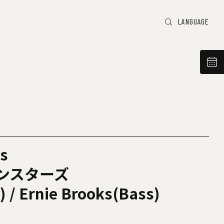
LANGUAGE
s
ンスターズ
) / Ernie Brooks(Bass)