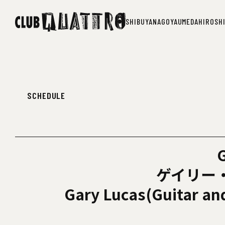
SHIBUYA
NAGOYA
UMEDA
HIROSH
SHIBUYA
NAGOYA
UMEDA
HIROSH
SCHEDULE
G
ゲイリー
Gary Lucas(Guitar and