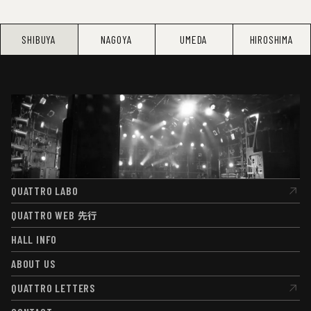
SHIBUYA
NAGOYA
UMEDA
HIROSHIMA
QUATTRO LABO
QUATTRO LABO
QUATTRO WEB
先行
QUATTRO WEB
先行
HALL INFO
HALL INFO
ABOUT US
ABOUT US
QUATTRO LETTERS
QUATTRO LETTERS