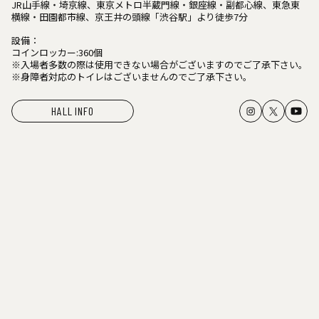
JR山手線・埼京線、東京メトロ半蔵門線・銀座線・副都心線、東急東
横線・田園都市線、京王井の頭線「渋谷駅」より徒歩7分
設備：
コインロッカー:360個
※入場者多数の際は使用できない場合がございますのでご了承下さい。
※身障者対応のトイレはございませんのでご了承下さい。
HALL INFO