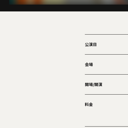
公演日
会場
開場/開演
料金