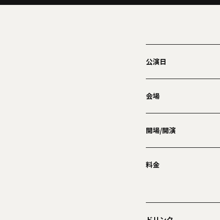
公演日
会場
開場/開演
料金
ドリンク