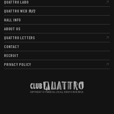
QUATTRO LABO
QUATTRO LABO
QUATTRO WEB
先行
QUATTRO WEB
先行
HALL INFO
HALL INFO
ABOUT US
ABOUT US
QUATTRO LETTERS
QUATTRO LETTERS
CONTACT
CONTACT
RECRUIT
RECRUIT
PRIVACY POLICY
PRIVACY POLICY
COPYRIGHT © PARCO CO,.LTD ALL RIGHTS RESERVED.