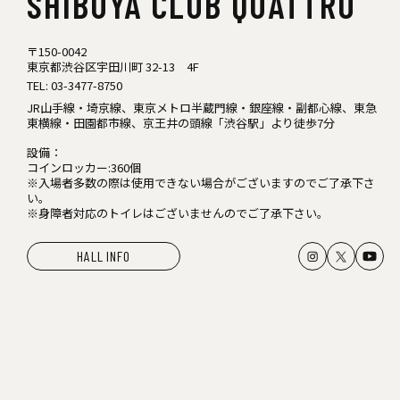
SHIBUYA
CLUB QUATTRO
〒150-0042
東京都渋谷区宇田川町 32-13 4F
TEL:
03-3477-8750
JR山手線・埼京線、東京メトロ半蔵門線・銀座線・副都心線、東急
東横線・田園都市線、京王井の頭線「渋谷駅」より徒歩7分
設備：
コインロッカー:360個
※入場者多数の際は使用できない場合がございますのでご了承下さ
い。
※身障者対応のトイレはございませんのでご了承下さい。
HALL INFO