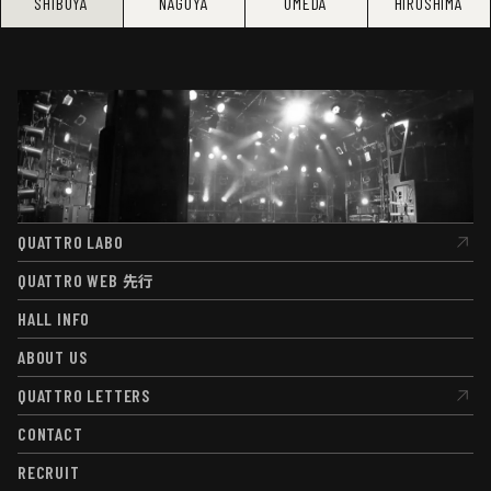
SHIBUYA
NAGOYA
UMEDA
HIROSHIMA
QUATTRO LABO
QUATTRO LABO
QUATTRO WEB
先行
QUATTRO WEB
先行
HALL INFO
HALL INFO
ABOUT US
ABOUT US
QUATTRO LETTERS
QUATTRO LETTERS
CONTACT
CONTACT
RECRUIT