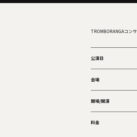
TROMBORANGAコン
公演日
会場
開場/開演
料金