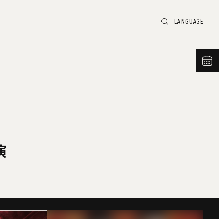
LANGUAGE
演