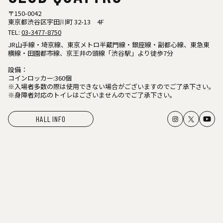
〒150-0042
東京都渋谷区宇田川町 32-13 4F
TEL:
03-3477-8750
JR山手線・埼京線、東京メトロ半蔵門線・銀座線・副都心線、東急東
横線・田園都市線、京王井の頭線「渋谷駅」より徒歩7分
設備：
コインロッカー:360個
※入場者多数の際は使用できない場合がございますのでご了承下さい。
※身障者対応のトイレはございませんのでご了承下さい。
HALL INFO