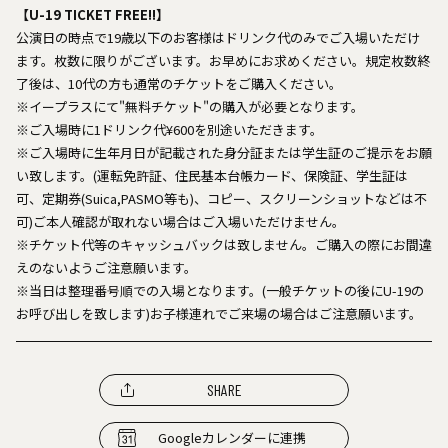
【U-19 TICKET FREE!!】
公演日の時点で19歳以下のお客様はドリンク代のみでご入場いただけ
ます。枚数に限りがございます。お早めにお求めください。規定枚数終
了後は、10代の方も通常のチケットをご購入ください。
※イープラスにて"無料チケット"の購入が必要となります。
※ご入場時に1ドリンク代¥600を別途いただきます。
※ご入場時に生年月日が記載された身分証または学生証のご提示をお願
い致します。(運転免許証、住民基本台帳カード、保険証、学生証は
可、定期券(Suica,PASMO等も)、コピー、スクリーンショットなどは不
可)ご本人確認が取れない場合はご入場いただけません。
※チケット代等のキャッシュバックは致しません。ご購入の際にお間違
えのないようご注意願います。
※当日は整理番号順での入場となります。(一般チケットの後にU-19の
お呼び出しを致します)お子様連れでご来場の場合はご注意願います。
SHARE
Googleカレンダーに連携