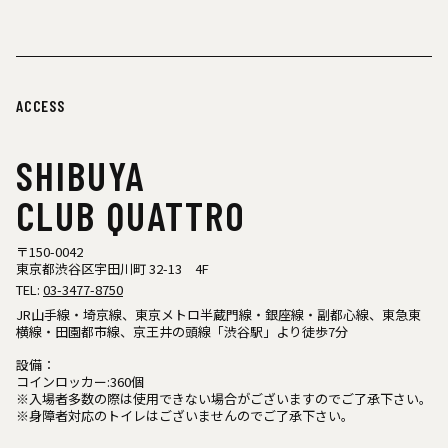
ACCESS
SHIBUYA
CLUB QUATTRO
〒150-0042
東京都渋谷区宇田川町 32-13 4F
TEL:
03-3477-8750
JR山手線・埼京線、東京メトロ半蔵門線・銀座線・副都心線、東急東
横線・田園都市線、京王井の頭線「渋谷駅」より徒歩7分
設備：
コインロッカー:360個
※入場者多数の際は使用できない場合がございますのでご了承下さい。
※身障者対応のトイレはございませんのでご了承下さい。