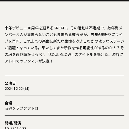
来年デビュー30周年を迎えるGREAT3。その活動は不定期で、数年間メ
ンバー３人が集まらないこともままある彼らだが、去年6年振りにライ
ブを再開。これまでの楽曲に新たな生命を吹きこむかのようなステージ
が話題となっている。果たしてまた新作を作る可能性があるのか！？そ
の魂を再び輝かせるべく「SOUL GLOW」のタイトルを掲げた、渋谷ク
アトロでのワンマンが決定！
公演日
2024.12.22 (日)
会場
渋谷クラブクアトロ
開場/開演
16:00 / 17:00