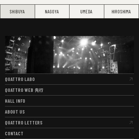
SHIBUYA
NAGOYA
UMEDA
HIROSHIMA
QUATTRO LABO
QUATTRO LABO
QUATTRO WEB
先行
QUATTRO WEB
先行
HALL INFO
HALL INFO
ABOUT US
ABOUT US
QUATTRO LETTERS
QUATTRO LETTERS
CONTACT
CONTACT