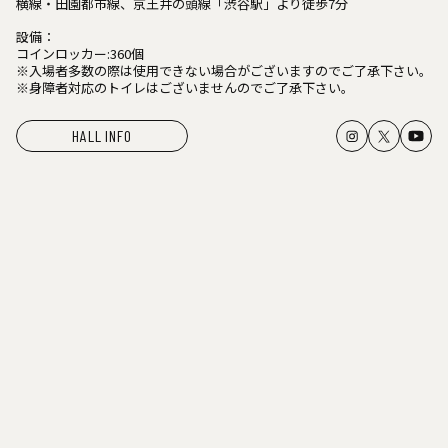
横線・田園都市線、京王井の頭線「渋谷駅」より徒歩7分
設備：
コインロッカー:360個
※入場者多数の際は使用できない場合がございますのでご了承下さい。
※身障者対応のトイレはございませんのでご了承下さい。
HALL INFO