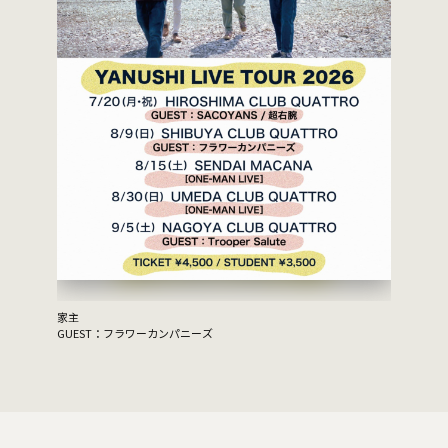
BOY presents "KID" 12