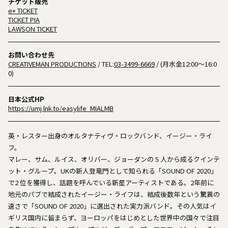
チケット販売
e+ TICKET
TICKET PIA
LAWSON TICKET
お問い合わせ先
CREATIVEMAN PRODUCTIONS
/ TEL:
03-3499-6669
/ (⽉⽔⾦12:00〜16:0
0)
日本公式HP
https://umj.lnk.to/easylife_MIALMB
英・レスター出身のオルタナティヴ・ロックバンド、イージー・ライ
フ。
マレー、サム、ルイス、オリバー、ジョーダンの 5 人から成るクインテ
ット・グループ。UKの新人登竜門として知られる「SOUND OF 2020」
で2 位を獲得し、話題を呼んでいる新星アーティストである。2年前に
地元のパブで結成されたイージー・ライフは、結成後数年という驚異の
速さで「SOUND OF 2020」に選出された実力派バンド。その人気はイ
ギリス国内に留まらず、ヨーロッパをはじめとした世界中の国々で注目