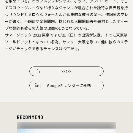
を集めている。ヒップホップやジャズ、ポップ、アフロ・ビート、そし
てスロウ・グルーヴなど様々なジャンルが融合された独特な世界観を持
つサウンドとメロウなヴォーカルが印象的な彼らの楽曲。作詞家のマレ
ーが書く、不眠症や金銭問題、捻じれた人間関係等を題材としたディー
プな歌詞も彼らの人気の理由の1つとなっている。
サマーソニック 2022 東京では 8/21（日）の出演が決定。すでに東京は
ソールドアウトとなっている為、サマソニ大阪を除いて他に彼らのステ
ージがチェックできるチャンスは今回だけ。
SHARE
Googleカレンダーに連携
RECOMMEND