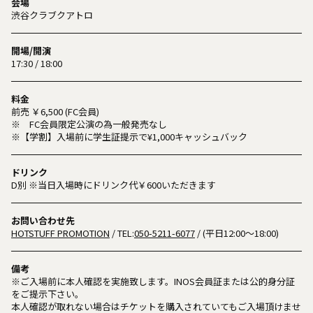
会場
渋谷クラブクアトロ
開場/開演
17:30 / 18:00
料金
前売 ￥6,500 (FC会員)
※ FC会員限定公演の為一般発売なし
※【学割】入場前に学生証提示で¥1,000キャッシュバック
ドリンク
D別 ※当日入場時にドリンク代￥600いただきます
お問い合わせ先
HOTSTUFF PROMOTION
/ TEL:
050-5211-6077
/ (平日12:00～18:00)
備考
※ご入場前に本人確認を実施致します。INOS会員証または公的身分証
をご提示下さい。
本人確認が取れない場合はチケットを購入されていてもご入場頂けませ