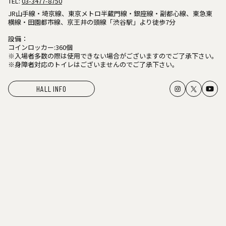
TEL:
03-3477-8750
JR山手線・埼京線、東京メトロ半蔵門線・銀座線・副都心線、東急東
横線・田園都市線、京王井の頭線「渋谷駅」より徒歩7分
設備：
コインロッカー:360個
※入場者多数の際は使用できない場合がございますのでご了承下さい。
※身障者対応のトイレはございませんのでご了承下さい。
HALL INFO