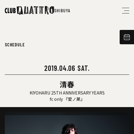
SHIBUYA
SCHEDULE
2019.04.06 SAT.
清春
KIYOHARU 25TH ANNIVERSARY YEARS
fc only 『愛ノ巣』