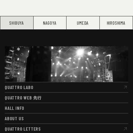
SHIBUYA
NAGOYA
UMEDA
HIROSHIMA
QUATTRO LABO
QUATTRO LABO
QUATTRO WEB
先行
QUATTRO WEB
先行
HALL INFO
HALL INFO
ABOUT US
ABOUT US
QUATTRO LETTERS