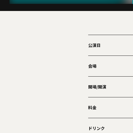
公演日
会場
開場/開演
料金
ドリンク