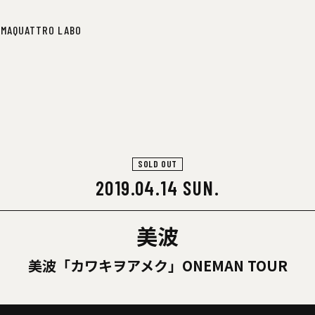
IMA
QUATTRO LABO
IMA
QUATTRO LABO
SOLD OUT
2019.04.14 SUN.
美波
美波「カワキヲアメク」ONEMAN TOUR