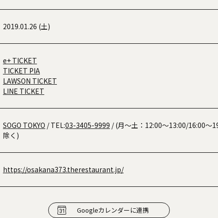
2019.01.26 (土)
e+ TICKET
TICKET PIA
LAWSON TICKET
LINE TICKET
SOGO TOKYO
/ TEL:
03-3405-9999
/ (月～土：12:00～13:00/16:0
除く)
https://osakana373.therestaurant.jp/
Googleカレンダーに連携