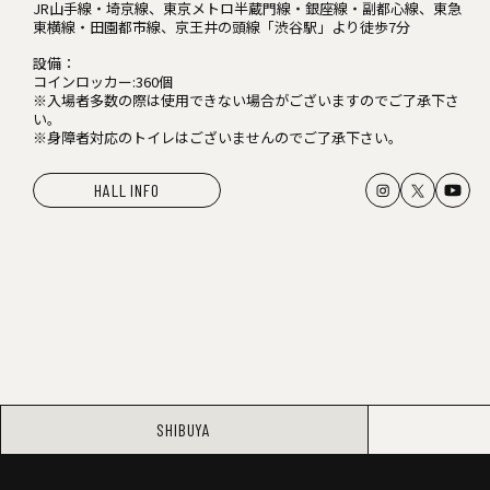
JR山手線・埼京線、東京メトロ半蔵門線・銀座線・副都心線、東急
東横線・田園都市線、京王井の頭線「渋谷駅」より徒歩7分
設備：
コインロッカー:360個
※入場者多数の際は使用できない場合がございますのでご了承下さ
い。
※身障者対応のトイレはございませんのでご了承下さい。
HALL INFO
SHIBUYA