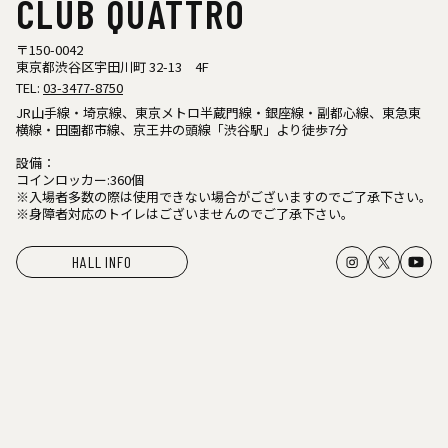
CLUB QUATTRO
〒150-0042
東京都渋谷区宇田川町 32-13 4F
TEL:
03-3477-8750
JR山手線・埼京線、東京メトロ半蔵門線・銀座線・副都心線、東急東
横線・田園都市線、京王井の頭線「渋谷駅」より徒歩7分
設備：
コインロッカー:360個
※入場者多数の際は使用できない場合がございますのでご了承下さい。
※身障者対応のトイレはございませんのでご了承下さい。
HALL INFO