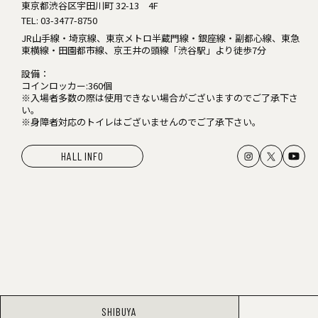
東京都渋谷区宇田川町 32-13 4F
TEL:
03-3477-8750
JR山手線・埼京線、東京メトロ半蔵門線・銀座線・副都心線、東急
東横線・田園都市線、京王井の頭線「渋谷駅」より徒歩7分
設備：
コインロッカー:360個
※入場者多数の際は使用できない場合がございますのでご了承下さ
い。
※身障者対応のトイレはございませんのでご了承下さい。
HALL INFO
SHIBUYA