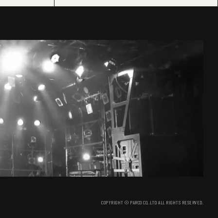
COPYRIGHT © PARCO CO,.LTD ALL RIGHTS RESERVED.