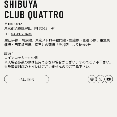
SHIBUYA
CLUB QUATTRO
〒150-0042
東京都渋谷区宇田川町 32-13 4F
TEL:
03-3477-8750
JR山手線・埼京線、東京メトロ半蔵門線・銀座線・副都心線、東急東
横線・田園都市線、京王井の頭線「渋谷駅」より徒歩7分
設備：
コインロッカー:360個
※入場者多数の際は使用できない場合がございますのでご了承下さい。
※身障者対応のトイレはございませんのでご了承下さい。
HALL INFO