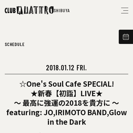
SHIBUYA
SCHEDULE
2018.01.12 FRI.
☆One's Soul Cafe SPECIAL!
★新春【初詣】LIVE★
～ 最高に強運の2018を貴方に ～
featuring: JO,IRIMOTO BAND,Glow
in the Dark